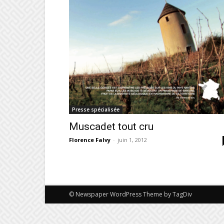
Presse spécialisée
Muscadet tout cru
Florence Falvy
-
juin 1, 2012
© Newspaper WordPress Theme by TagDiv