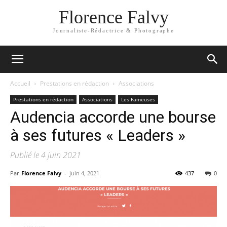
Florence Falvy
Journaliste-Rédactrice & Photographe
Accueil
Prestations en rédaction
Associations
Prestations en rédaction
Associations
Les Fameuses
Audencia accorde une bourse
à ses futures « Leaders »
Publié le 4 juin 2021
Par
Florence Falvy
-
juin 4, 2021
437
0