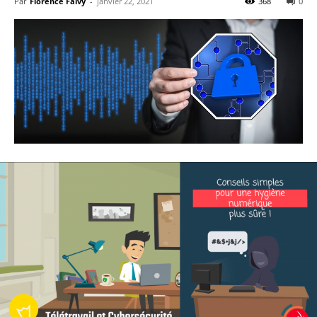
Par
Florence Falvy
-
janvier 22, 2021
368
0