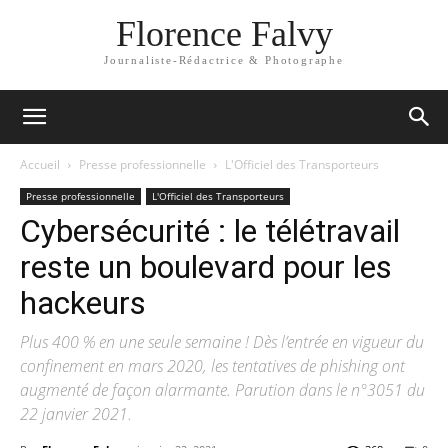
Florence Falvy
Journaliste-Rédactrice & Photographe
Accueil
Presse professionnelle
L'Officiel des Transporteurs
Presse professionnelle
L'Officiel des Transporteurs
Cybersécurité : le télétravail
reste un boulevard pour les
hackeurs
Plus 400 % en une seule semaine ! Dès l’entrée en vigueur du
confinement en mars 2020, les tentatives de phishing ont
augmenté de façon alarmante. Parution dans le n°3051 du
22 janvier 2021.