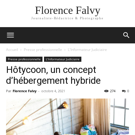
Florence Falvy
Journaliste-Rédactrice & Photographe
Accueil
Presse professionnelle
L'Informateur Judiciaire
Presse professionnelle
L'Informateur Judiciaire
Hôtycoon, un concept
d’hébergement hybride
Par
Florence Falvy
-
octobre 4, 2021
274
0