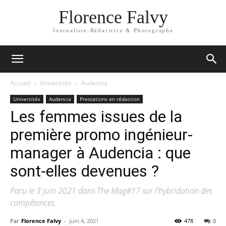
Florence Falvy
Journaliste-Rédactrice & Photographe
Accueil
Universités
Audencia
Universités
Audencia
Prestations en rédaction
Les femmes issues de la
première promo ingénieur-
manager à Audencia : que
sont-elles devenues ?
Paru le 3 juin 2021 dans The Mag#17 sur l'hybridation des
compétences.
Par
Florence Falvy
-
juin 4, 2021
478
0