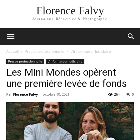
Florence Falvy
Journaliste-Rédactrice & Photographe
Accueil
Presse professionnelle
L'Informateur Judiciaire
Presse professionnelle
L'Informateur Judiciaire
Les Mini Mondes opèrent
une première levée de fonds
Par
Florence Falvy
-
octobre 10, 2021
264
0