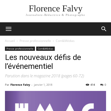
Florence Falvy
Journaliste-Rédactrice & Photographe
Accueil
Presse professionnelle
Com&Médias
Presse professionnelle
Com&Médias
Les nouveaux défis de
l’événementiel
Parution dans le magazine 2018 (pages 60-72)
Par
Florence Falvy
-
janvier 1, 2018
414
0