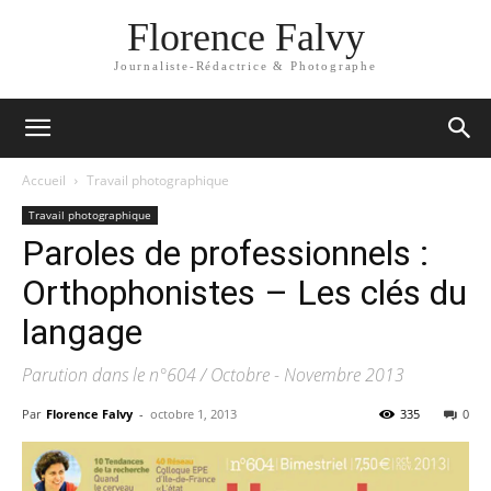
Florence Falvy
Journaliste-Rédactrice & Photographe
Accueil
Travail photographique
Travail photographique
Paroles de professionnels :
Orthophonistes – Les clés du
langage
Parution dans le n°604 / Octobre - Novembre 2013
Par
Florence Falvy
-
octobre 1, 2013
335
0