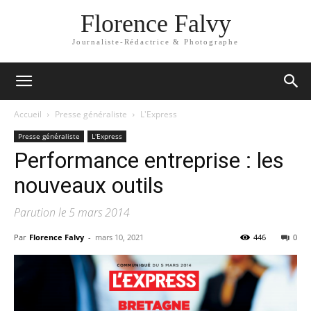
Florence Falvy
Journaliste-Rédactrice & Photographe
Accueil
Presse généraliste
L'Express
Presse généraliste
L'Express
Performance entreprise : les
nouveaux outils
Parution le 5 mars 2014
Par
Florence Falvy
-
mars 10, 2021
446
0