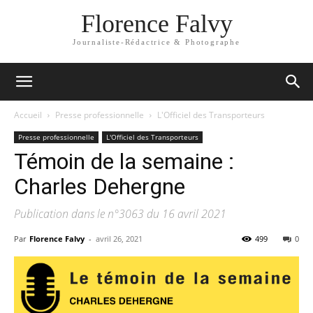
Florence Falvy
Journaliste-Rédactrice & Photographe
Accueil
Presse professionnelle
L'Officiel des Transporteurs
Presse professionnelle
L'Officiel des Transporteurs
Témoin de la semaine :
Charles Dehergne
Publication dans le n°3063 du 16 avril 2021
Par
Florence Falvy
-
avril 26, 2021
499
0