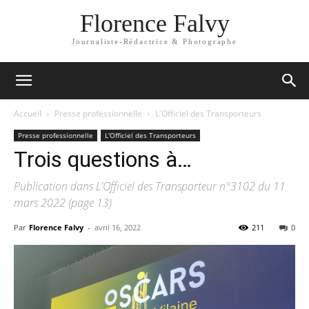
Florence Falvy
Journaliste-Rédactrice & Photographe
Accueil
Presse professionnelle
L'Officiel des Transporteurs
Presse professionnelle
L'Officiel des Transporteurs
Trois questions à…
Publication dans L'Officiel des Transporteur n°3102 du 11
mars 2022 (page 13)
Par
Florence Falvy
-
avril 16, 2022
211
0